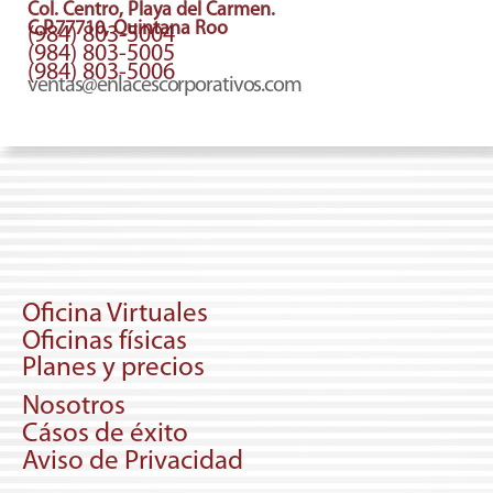
Col. Centro, Playa del Carmen.
C.P.77710, Quintana Roo
(984) 803-5004
(984) 803-5005
(984) 803-5006
ventas@enlacescorporativos.com
Oficina Virtuales
Oficinas físicas
Planes y precios
Nosotros
Cásos de éxito
Aviso de Privacidad