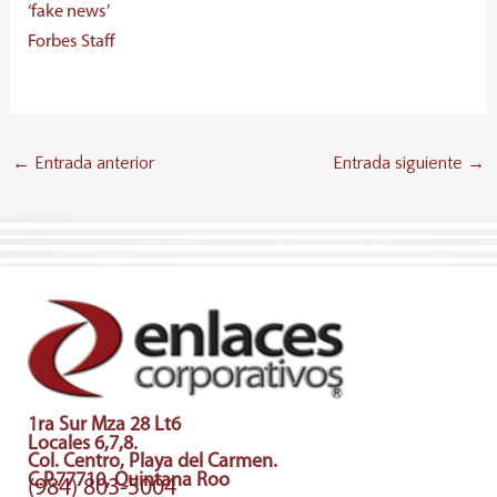
‘fake news’
Forbes Staff
Entrada anterior
Entrada siguiente
←
→
1ra Sur Mza 28 Lt6
Locales 6,7,8.
Col. Centro, Playa del Carmen.
C.P.77710, Quintana Roo
(984) 803-5004