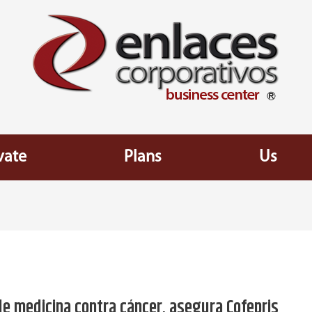
vate
Plans
Us
de medicina contra cáncer, asegura Cofepris