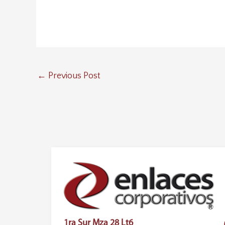
Previous Post
←
1ra Sur Mza 28 Lt6