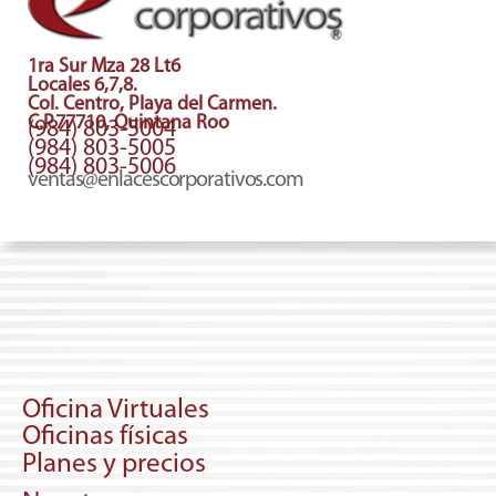
1ra Sur Mza 28 Lt6
Locales 6,7,8.
Col. Centro, Playa del Carmen.
C.P.77710, Quintana Roo
(984) 803-5004
(984) 803-5005
(984) 803-5006
ventas@enlacescorporativos.com
Oficina Virtuales
Oficinas físicas
Planes y precios